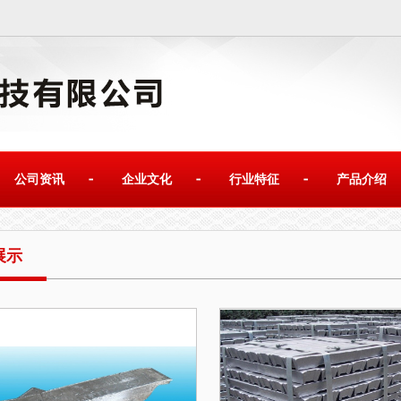
公司资讯
企业文化
行业特征
产品介绍
展示